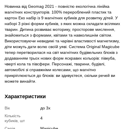
Новинка від Geomag 2021 - повністю екологічна лінійка
магнітних конструкторів. 100% перероблений пластик та
картон Еко набір із 9 магнітних кубиків для розвитку дітей. У
наборі 3 різні форми кубиків, з яких можна складати всіляких
тварин. Дитина розвиває моторику, просторове мислення,
знайомиться з формами, квітами та навколишнім світом.
Використовуючи невидимі та чарівні властивості магнетизму,
діти можуть дати волю своїй уяві. Система Original Magicube
тепер перетворилася на світ магнітних будівельних блоків з
додаванням трьох нових форм яскравих кольорів: півкуба,
чверті кола та півсфери. Персонажі, тварини, будівлі,
автомобілі зі справжніми колесами, що магнітно
прикріплюються до блоків: ви здивуєтеся, скільки речей ви
можете винайти.
Характеристики
Вік
до 3х
Кількість
4
кубиків, шт
Серія
Magicube