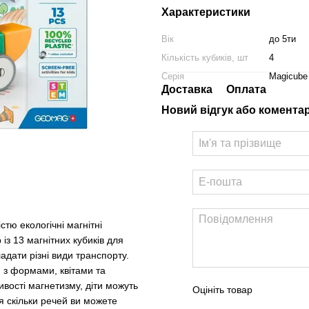
Характеристики
Вік
до 5ти
Кількість кубиків, шт
4
Серія
Magicube
Доставка
Оплата
Новий відгук або комента
стю екологічні магнітні
із 13 магнітних кубиків для
ладати різні види транспорту.
 з формами, квітами та
ивості магнетизму, діти можуть
Оцініть товар
ся скільки речей ви можете