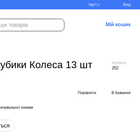
Укр
Рус
Вхід
Мій кошик
убики Колеса 13 шт
Артикул
202
Порівняти
В бажання
ичувальної знижки
ться