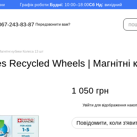
Графік роботи:
Будні:
10:00–18:00
Сб Нд:
вихідний
ини
067-243-83-87
Передзвонити вам?
гнітні кубики Колеса 13 шт
ecycled Wheels | Магнітні к
1 050 грн
Увійти
для відображення накоп
%
Повідомити, коли з'яви