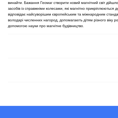
винайти. Бажання Геомаг створити новий магнітний світ дійшл
засобів із справжніми колесами, які магнітно прикріплюються 
відповідає найсуворішим європейським та міжнародним станда
володарі численних нагород, допомагають дітям різного віку роз
допомогою науки про магнітне будівництво.