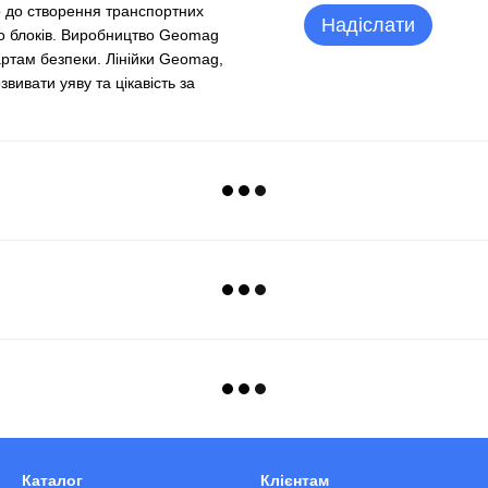
о до створення транспортних
Надіслати
до блоків. Виробництво Geomag
ртам безпеки. Лінійки Geomag,
вивати уяву та цікавість за
Каталог
Клієнтам