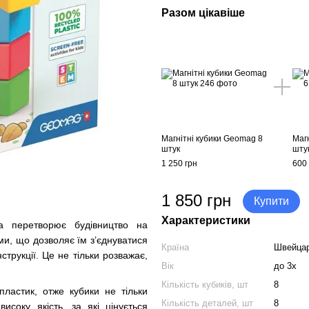
Разом цікавіше
Магнітні кубики Geomag 8
Маг
штук
шту
1 250 грн
600 
1 850 грн
Купити
Характеристики
а перетворює будівництво на
и, що дозволяє їм з’єднуватися
Країна
Швейцар
струкції. Це не тільки розважає,
Вік
до 3х
Кількість кубиків, шт
8
ластик, отже кубики не тільки
Кількість деталей, шт
8
високу якість, за які цінується