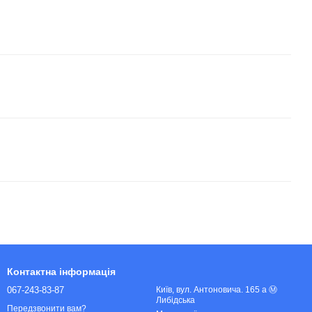
Контактна інформація
067-243-83-87
Київ, вул. Антоновича. 165 а Ⓜ️
Либідська
Передзвонити вам?