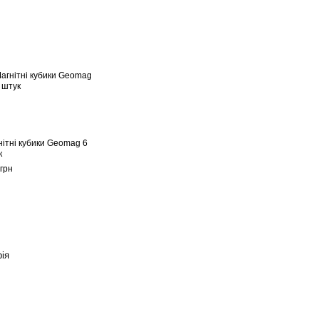
нітні кубики Geomag 6
к
грн
ія