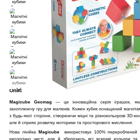
Опис
Magicube Geomag
— це інноваційна серія іграшок, як
захоплюючу гру для малюків. Кожен кубик оснащений магнітам
з будь-якої сторони, створюючи міцні та різнокольорові 3D-кон
але й сприяє розвитку моторики та просторового мислення.
Нова лінійка
Magicube
використовує 100% перероблений п
екологічно чисті, але й зберігають всі яскраві кольори та 