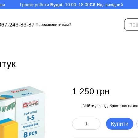
Графік роботи:
Будні:
10:00–18:00
Сб Нд:
вихідний
ини
067-243-83-87
Передзвонити вам?
штук
1 250 грн
Увійти
для відображення накоп
%
Купити