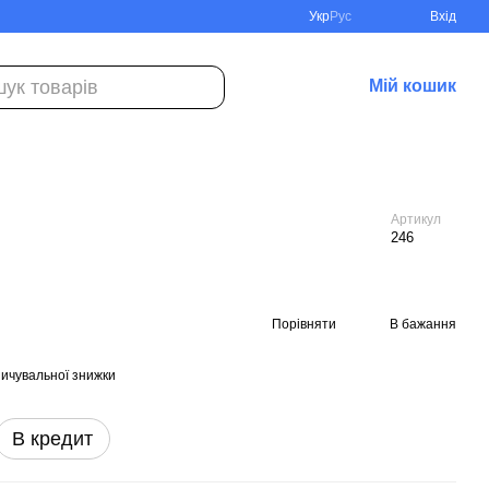
Укр
Рус
Вхід
Мій кошик
Артикул
246
Порівняти
В бажання
ичувальної знижки
В кредит