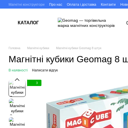
Перейти до основного контенту
Магнітні конструктори
Про нас
Оплата і доставка
Контакти
Нов
КАТАЛОГ
Головна
Магнітні кубики
Магнітні кубики Geomag 8 штук
Магнітні кубики Geomag 8 
В наявності
Написати відгук
3