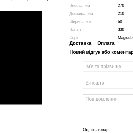
Висота, мм
270
Довжина, мм
210
Ширина, мм
50
Вага, г
330
Серія
Magicub
Доставка
Оплата
Новий відгук або комента
Оцініть товар