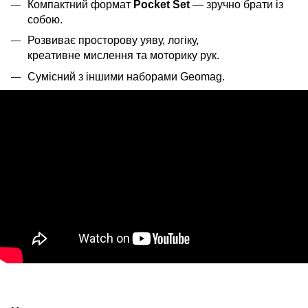
Компактний формат
Pocket Set
— зручно брати із
собою.
Розвиває просторову уяву, логіку,
креативне мислення та моторику рук.
Сумісний з іншими наборами Geomag.