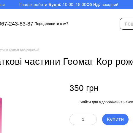
Графік роботи:
Будні:
10:00–18:00
Сб Нд:
вихідний
ини
067-243-83-87
Передзвонити вам?
астини Геомаг Кор рожевий
аткові частини Геомаг Кор ро
350 грн
Увійти
для відображення накоп
%
Купити