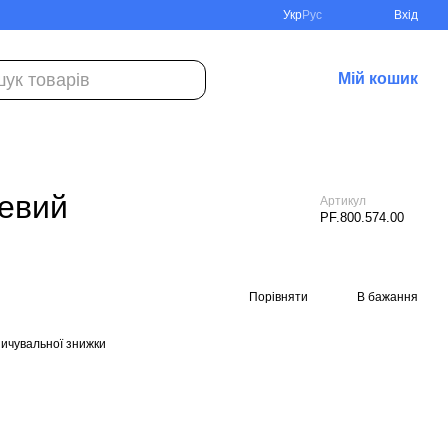
Укр
Рус
Вхід
Мій кошик
жевий
Артикул
PF.800.574.00
Порівняти
В бажання
ичувальної знижки