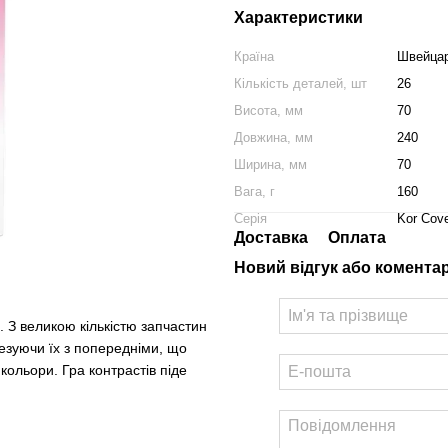
Характеристики
Країна
Швейцар
Кількість деталей, шт
26
Висота, мм
70
Довжина, мм
240
Ширина, мм
70
Вага, г
160
Серія
Kor Cov
Доставка
Оплата
Новий відгук або комента
. З великою кількістю запчастин
тезуючи їх з попередніми, що
 кольори. Гра контрастів піде