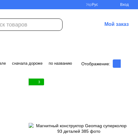
Укр
Рус
Вход
Мой заказ
вле
сначала дороже
по названию
Отображение:
3