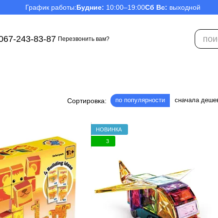
График работы:
Будние:
10:00–19:00
Сб Вс:
выходной
067-243-83-87
Перезвонить вам?
по популярности
сначала деше
Сортировка:
НОВИНКА
3