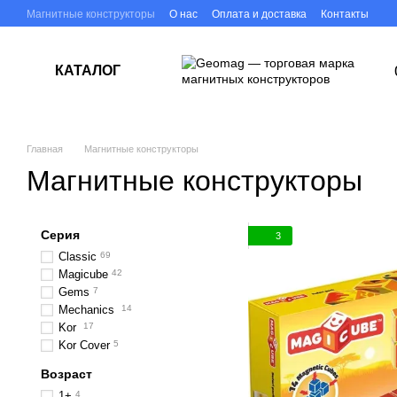
Перейти к основному контенту
Магнитные конструкторы
О нас
Оплата и доставка
Контакты
Новости
КАТАЛОГ
Главная
Магнитные конструкторы
Магнитные конструкторы
Серия
3
Classic
69
Magicube
42
Gems
7
Mechanics
14
Kor
17
Kor Cover
5
Возраст
1+
4