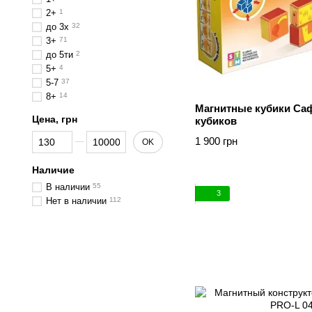
2+
1
до 3х
32
3+
71
до 5ти
2
5+
4
5-7
37
8+
14
Магнитные кубики Са
Цена, грн
кубиков
От Цена, грн
До Цена, грн
1 900 грн
OK
Наличие
В наличии
55
3
Нет в наличии
112