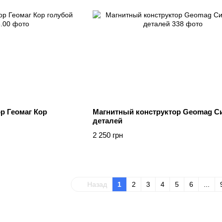
р Геомаг Кор
Магнитный конструктор Geomag Си
деталей
2 250 грн
Назад
1
2
3
4
5
6
...