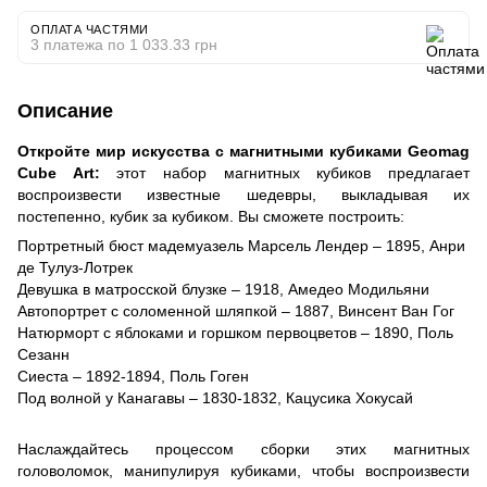
ОПЛАТА ЧАСТЯМИ
3 платежа по 1 033.33 грн
Описание
Откройте мир искусства с магнитными кубиками Geomag
Cube Art:
этот набор магнитных кубиков предлагает
воспроизвести известные шедевры, выкладывая их
постепенно, кубик за кубиком. Вы сможете построить:
Портретный бюст мадемуазель Марсель Лендер – 1895, Анри
де Тулуз-Лотрек
Девушка в матросской блузке – 1918, Амедео Модильяни
Автопортрет с соломенной шляпкой – 1887, Винсент Ван Гог
Натюрморт с яблоками и горшком первоцветов – 1890, Поль
Сезанн
Сиеста – 1892-1894, Поль Гоген
Под волной у Канагавы – 1830-1832, Кацусика Хокусай
Наслаждайтесь процессом сборки этих магнитных
головоломок, манипулируя кубиками, чтобы воспроизвести